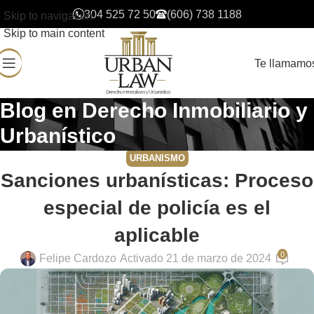
304 525 72 50
(606) 738 1188
Skip to navigation
Skip to main content
Te llamamo
Blog en Derecho Inmobiliario y
Urbanístico
URBANISMO
Sanciones urbanísticas: Proceso
especial de policía es el
aplicable
0
Felipe Cardozo
Activado 21 de marzo de 2024