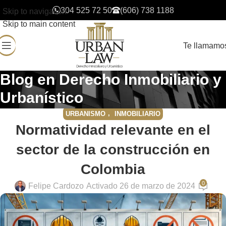
304 525 72 50
(606) 738 1188
Skip to navigation
Skip to main content
Te llamamo
Blog en Derecho Inmobiliario y
Urbanístico
,
URBANISMO
INMOBILIARIO
Normatividad relevante en el
sector de la construcción en
Colombia
0
Felipe Cardozo
Activado 26 de marzo de 2024