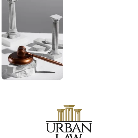
Acción de
protección al
consumidor
por la
indebida
entrega de