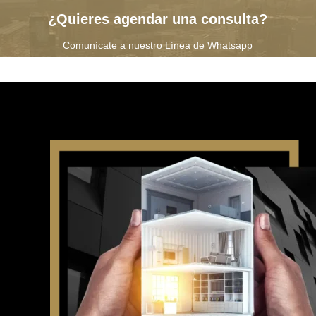
en bienes comunes a la
¿Quieres agendar una consulta?
aseguradora
Comunícate a nuestro Línea de Whatsapp