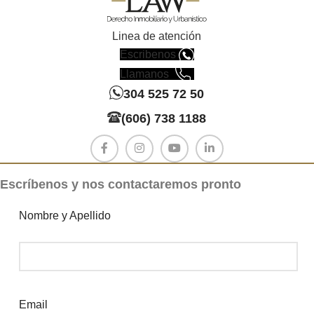
áreas
comunes en
Linea de atención
Propiedad
Escribenos
Horizontal,
Llamanos
demandante
304 525 72 50
no acredita la
(606) 738 1188
calidad de
consumidora.
Ver Sentencia
Escríbenos y nos contactaremos pronto
Nombre y Apellido
Email