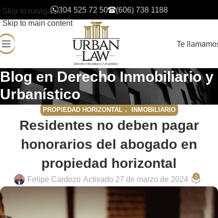
304 525 72 50
(606) 738 1188
Skip to navigation
Skip to main content
Te llamamo
Blog en Derecho Inmobiliario y
Urbanístico
,
PROPIEDAD HORIZONTAL
INMOBILIARIO
Residentes no deben pagar
honorarios del abogado en
propiedad horizontal
0
Felipe Cardozo
Activado 27 de marzo de 2024