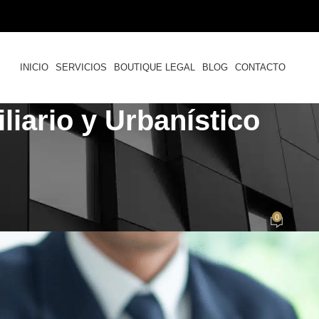
INICIO
SERVICIOS
BOUTIQUE LEGAL
BLOG
CONTACTO
iario y Urbanístico
RESPONSABILIDAD CIVIL
e la Publicidad Engañosa de con
jurídico
0
por
Felipe Cardozo
Activado 17 de mayo de 2023