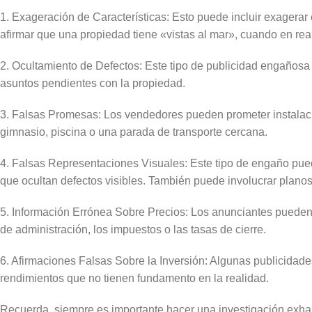
1. Exageración de Características: Esto puede incluir exagerar
afirmar que una propiedad tiene «vistas al mar», cuando en re
2. Ocultamiento de Defectos: Este tipo de publicidad engañosa 
asuntos pendientes con la propiedad.
3. Falsas Promesas: Los vendedores pueden prometer instalaci
gimnasio, piscina o una parada de transporte cercana.
4. Falsas Representaciones Visuales: Este tipo de engaño pue
que ocultan defectos visibles. También puede involucrar plano
5. Información Errónea Sobre Precios: Los anunciantes pueden 
de administración, los impuestos o las tasas de cierre.
6. Afirmaciones Falsas Sobre la Inversión: Algunas publicidad
rendimientos que no tienen fundamento en la realidad.
Recuerda, siempre es importante hacer una investigación exhau