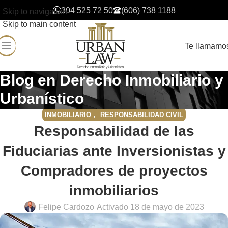
304 525 72 50
(606) 738 1188
Skip to navigation
Skip to main content
Te llamamo
Blog en Derecho Inmobiliario y
Urbanístico
,
INMOBILIARIO
RESPONSABILIDAD CIVIL
Responsabilidad de las
Fiduciarias ante Inversionistas y
Compradores de proyectos
inmobiliarios
Felipe Cardozo
Activado 18 de mayo de 2023