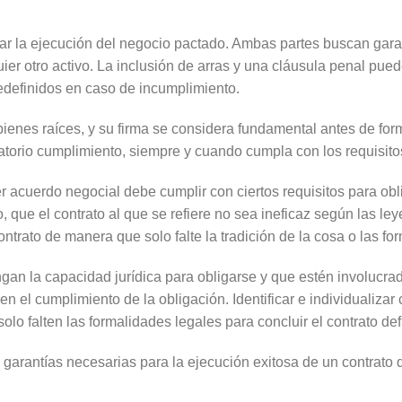
ar la ejecución del negocio pactado. Ambas partes buscan gara
er otro activo. La inclusión de arras y una cláusula penal puede
edefinidos en caso de incumplimiento.
 bienes raíces, y su firma se considera fundamental antes de fo
atorio cumplimiento, siempre y cuando cumpla con los requisitos
 acuerdo negocial debe cumplir con ciertos requisitos para obl
to, que el contrato al que se refiere no sea ineficaz según las l
contrato de manera que solo falte la tradición de la cosa o las 
n la capacidad jurídica para obligarse y que estén involucrado
en el cumplimiento de la obligación. Identificar e individualiza
lo falten las formalidades legales para concluir el contrato defi
arantías necesarias para la ejecución exitosa de un contrato 