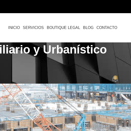
INICIO
SERVICIOS
BOUTIQUE LEGAL
BLOG
CONTACTO
iario y Urbanístico
,
RESPONSABILIDAD CIVIL
INMOBILIARIO
puede aumentar el precio sin con
0
or
Felipe Cardozo
Activado 20 de febrero de 2024