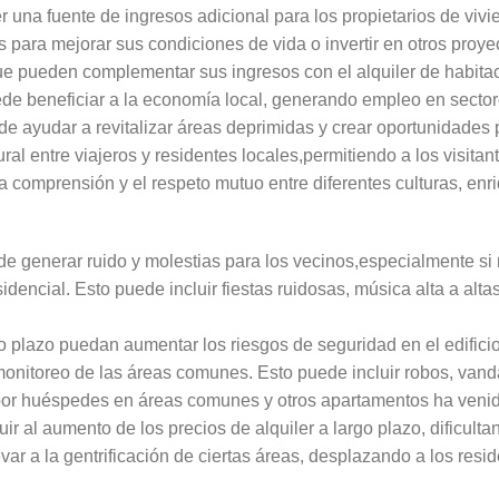
 una fuente de ingresos adicional para los propietarios de viv
 para mejorar sus condiciones de vida o invertir en otros proy
ue pueden complementar sus ingresos con el alquiler de habita
de beneficiar a la economía local, generando empleo en sectore
uede ayudar a revitalizar áreas deprimidas y crear oportunidade
ural entre viajeros y residentes locales,permitiendo a los visitan
 comprensión y el respeto mutuo entre diferentes culturas, en
generar ruido y molestias para los vecinos,especialmente si 
sidencial. Esto puede incluir fiestas ruidosas, música alta a alt
to plazo puedan aumentar los riesgos de seguridad en el edific
onitoreo de las áreas comunes. Esto puede incluir robos, vand
 por huéspedes en áreas comunes y otros apartamentos ha ven
 al aumento de los precios de alquiler a largo plazo, dificulta
r a la gentrificación de ciertas áreas, desplazando a los resid