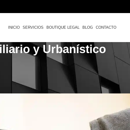
INICIO
SERVICIOS
BOUTIQUE LEGAL
BLOG
CONTACTO
iario y Urbanístico
,
,
BILIDAD CIVIL
INMOBILIARIO
PROPIEDAD HORIZONTAL
ía responder por hurtos realizad
apartamentos vecinos?
o por
Felipe Cardozo
Activado 23 de junio de 2024