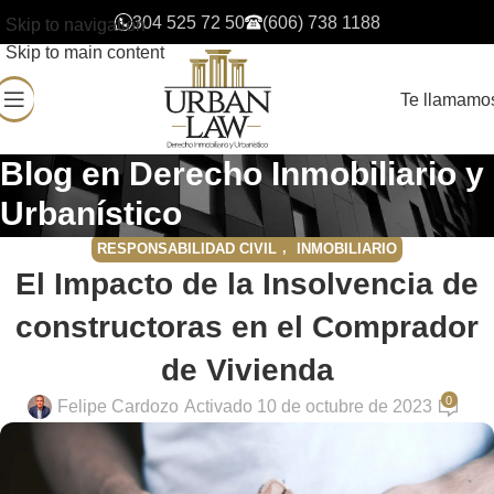
304 525 72 50
(606) 738 1188
Skip to navigation
Skip to main content
Te llamamo
Blog en Derecho Inmobiliario y
Urbanístico
,
RESPONSABILIDAD CIVIL
INMOBILIARIO
El Impacto de la Insolvencia de
constructoras en el Comprador
de Vivienda
0
Felipe Cardozo
Activado 10 de octubre de 2023