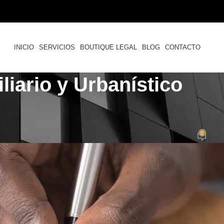
INICIO
SERVICIOS
BOUTIQUE LEGAL
BLOG
CONTACTO
iario y Urbanístico
PROPIEDAD HORIZONTAL
piedad escudado en ley de prote
0
r
Felipe Cardozo
Activado 14 de diciembre de 2023