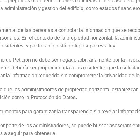
ta a preguntas o requerir acciones concretas. En el caso de la 
la administración y gestión del edificio, como estados financier
damental de las personas a controlar la información que se recop
rsonales. En el contexto de la propiedad horizontal, la adminis
esidentes, y por lo tanto, está protegida por esta ley.
ho de Petición no debe ser negado arbitrariamente por la invoca
eros debería ser proporcionada a los residentes que la solicita
r la información requerida sin comprometer la privacidad de lo
e que los administradores de propiedad horizontal establezcan p
tición como la Protección de Datos.
umentos para garantizar la transparencia sin revelar informaci
a por parte de los administradores, se puede buscar asesoramient
s a seguir para obtenerla.