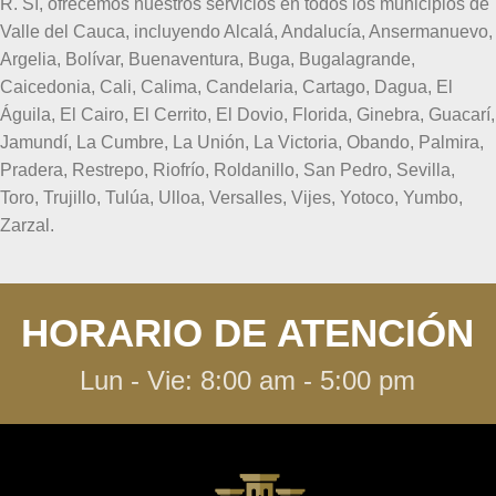
R. Sí, ofrecemos nuestros servicios en todos los municipios de
Valle del Cauca, incluyendo Alcalá, Andalucía, Ansermanuevo,
Argelia, Bolívar, Buenaventura, Buga, Bugalagrande,
Caicedonia, Cali, Calima, Candelaria, Cartago, Dagua, El
Águila, El Cairo, El Cerrito, El Dovio, Florida, Ginebra, Guacarí,
Jamundí, La Cumbre, La Unión, La Victoria, Obando, Palmira,
Pradera, Restrepo, Riofrío, Roldanillo, San Pedro, Sevilla,
Toro, Trujillo, Tulúa, Ulloa, Versalles, Vijes, Yotoco, Yumbo,
Zarzal.
HORARIO DE ATENCIÓN
Lun - Vie: 8:00 am - 5:00 pm